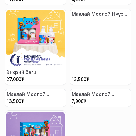
Маалай Моолой Нүүр &
Биеийн чийгшүүлэгч
тос
Энхрий багц
27,000
₮
13,500
₮
Маалай Моолой
Маалай Моолой
Шампунь & Биеийн
Хүүхдийн шүдний ОО
13,500
₮
7,900
₮
шингэн саван