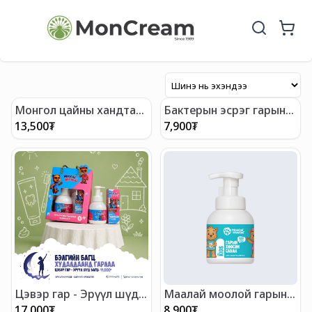
Монгол цайны хандтай
Бактерын эсрэг гарын
"Үс биеийн хөөсөн
шингэн саван
13,500
₮
7,900
₮
шампунь" 300мл
Цэвэр гар - Эрүүл шүд
Маалай моолой гарын
багц
хөөсөн саван
17,000
₮
8,900
₮